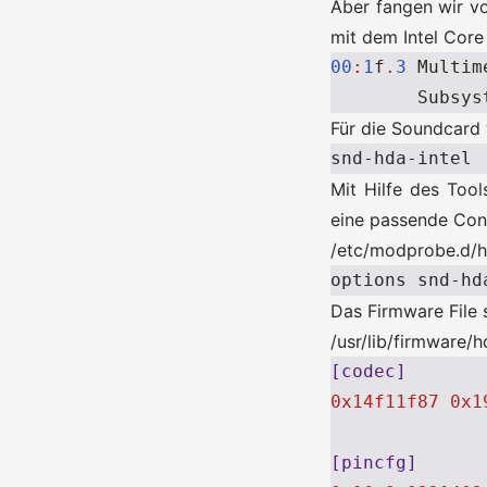
Aber fangen wir v
mit dem Intel Core
00
:
1
f
.
3
Multim
Subsys
Für die Soundcard
Mit Hilfe des Too
eine passende Con
/etc/modprobe.d/h
Das Firmware File s
/usr/lib/firmware/
[codec]
0x14f11f87 0x1
[pincfg]