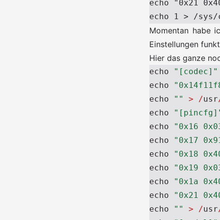
echo "0x21 0x4
Momentan habe ich
Einstellungen funk
Hier das ganze noc
echo
"[codec]"
echo
"0x14f11f
echo
""
>
/
usr
echo
"[pincfg]
echo
"0x16 0x0
echo
"0x17 0x9
echo
"0x18 0x4
echo
"0x19 0x0
echo
"0x1a 0x4
echo
"0x21 0x4
echo
""
>
/
usr