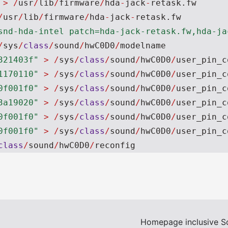
>
/
usr
/
lib
/
firmware
/
hda
-
jack
-
retask
.
fw
/
usr
/
lib
/
firmware
/
hda
-
jack
-
retask
.
fw
snd-hda-intel patch=hda-jack-retask.fw,hda-ja
/
sys
/
class
/
sound
/
hwC0D0
/
modelname
321403f"
>
/
sys
/
class
/
sound
/
hwC0D0
/
user_pin_c
1170110"
>
/
sys
/
class
/
sound
/
hwC0D0
/
user_pin_c
0f001f0"
>
/
sys
/
class
/
sound
/
hwC0D0
/
user_pin_c
3a19020"
>
/
sys
/
class
/
sound
/
hwC0D0
/
user_pin_c
0f001f0"
>
/
sys
/
class
/
sound
/
hwC0D0
/
user_pin_c
0f001f0"
>
/
sys
/
class
/
sound
/
hwC0D0
/
user_pin_c
class
/
sound
/
hwC0D0
/
reconfig
Homepage inclusive S