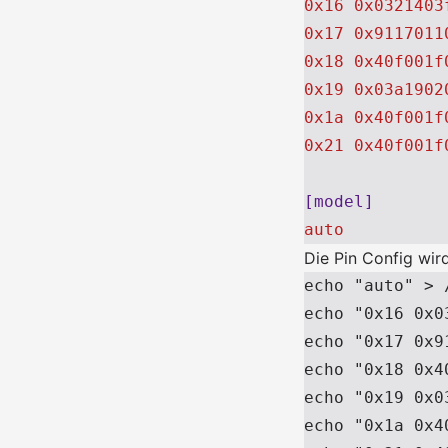
0x16 0x0321403
0x17 0x9117011
0x18 0x40f001f
0x19 0x03a1902
0x1a 0x40f001f
0x21 0x40f001f
[model]
auto
Die Pin Config wir
echo "auto" > 
echo "0x16 0x0
echo "0x17 0x9
echo "0x18 0x4
echo "0x19 0x0
echo "0x1a 0x4