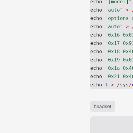
echo
"[model]"
echo
"auto"
>
echo
"options 
echo
"auto"
>
echo
"0x16 0x0
echo
"0x17 0x9
echo
"0x18 0x4
echo
"0x19 0x0
echo
"0x1a 0x4
echo
"0x21 0x4
echo
1
>
/
sys
/
headset