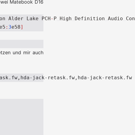
uawei Matebook D16
on
Alder
Lake
PCH
-
P
High
Definition
Audio
Con
e5
:
3
e58
]
etzen und mir auch