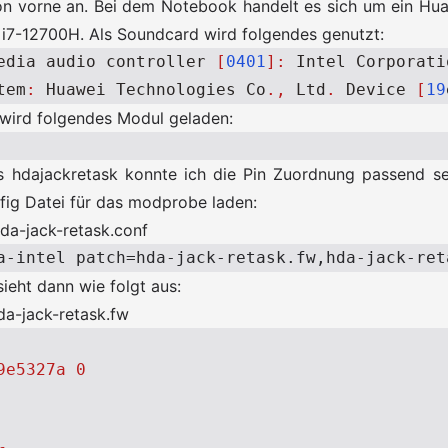
on vorne an. Bei dem Notebook handelt es sich um ein H
 i7-12700H. Als Soundcard wird folgendes genutzt:
edia
audio
controller
[
0401
]:
Intel
Corporati
tem
:
Huawei
Technologies
Co
.,
Ltd
.
Device
[
19
 wird folgendes Modul geladen:
ls hdajackretask konnte ich die Pin Zuordnung passend s
fig Datei für das modprobe laden:
da-jack-retask.conf
ieht dann wie folgt aus:
hda-jack-retask.fw
9e5327a 0