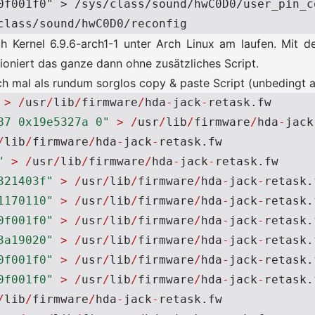
0f001f0" > /sys/class/sound/hwC0D0/user_pin_co
 Kernel 6.9.6-arch1-1 unter Arch Linux am laufen. Mit 
tioniert das ganze dann ohne zusätzliches Script.
h mal als rundum sorglos copy & paste Script (unbedingt al
>
/
usr
/
lib
/
firmware
/
hda
-
jack
-
retask
.
fw
87 0x19e5327a 0"
>
/
usr
/
lib
/
firmware
/
hda
-
jack
/
lib
/
firmware
/
hda
-
jack
-
retask
.
fw
"
>
/
usr
/
lib
/
firmware
/
hda
-
jack
-
retask
.
fw
321403f"
>
/
usr
/
lib
/
firmware
/
hda
-
jack
-
retask
.
1170110"
>
/
usr
/
lib
/
firmware
/
hda
-
jack
-
retask
.
0f001f0"
>
/
usr
/
lib
/
firmware
/
hda
-
jack
-
retask
.
3a19020"
>
/
usr
/
lib
/
firmware
/
hda
-
jack
-
retask
.
0f001f0"
>
/
usr
/
lib
/
firmware
/
hda
-
jack
-
retask
.
0f001f0"
>
/
usr
/
lib
/
firmware
/
hda
-
jack
-
retask
.
/
lib
/
firmware
/
hda
-
jack
-
retask
.
fw