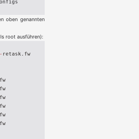
nfigs

den oben genannten
s root ausführen):
-
retask
.
fw
fw
fw
fw
fw
fw
fw